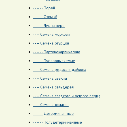
-- -- -- Порей
-- -- -- Озимый
-- -- -- Лук на перо
-- -- Семена моркови
-- -- Семена огурцов
-- -- -- Партенокарпические
-- -- -- Пчелоопыляемые
-- -- Семена редиса и дайкона
-- -- Семена свеклы
-- -- Семена сельдерея
-- -- Семена сладкого и острого перца
-- -- Семена томатов
-- -- -- Детерминантные
-- -- -- Полудетерминантные