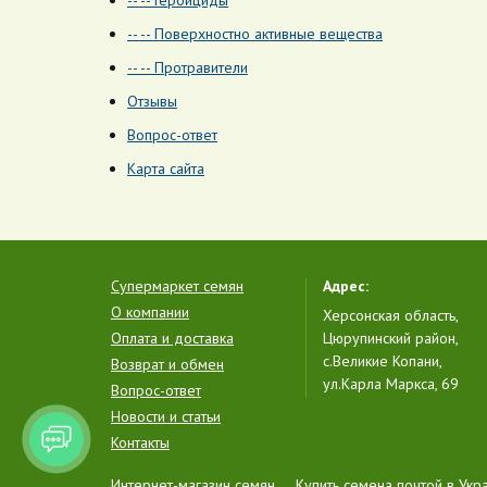
-- -- Поверхностно активные вещества
-- -- Протравители
Отзывы
Вопрос-ответ
Карта сайта
Супермаркет семян
Адрес:
О компании
Херсонская область,
Оплата и доставка
Цюрупинский район,
с.Великие Копани,
Возврат и обмен
ул.Карла Маркса, 69
Вопрос-ответ
Новости и статьи
Контакты
Интернет-магазин семян
Купить семена почтой в Укр