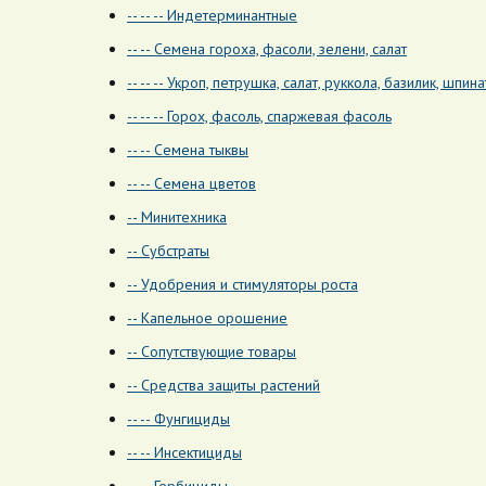
-- -- -- Индетерминантные
-- -- Семена гороха, фасоли, зелени, салат
-- -- -- Укроп, петрушка, салат, руккола, базилик, шпина
-- -- -- Горох, фасоль, спаржевая фасоль
-- -- Семена тыквы
-- -- Семена цветов
-- Минитехника
-- Субстраты
-- Удобрения и стимуляторы роста
-- Капельное орошение
-- Сопутствующие товары
-- Средства защиты растений
-- -- Фунгициды
-- -- Инсектициды
-- -- Гербициды