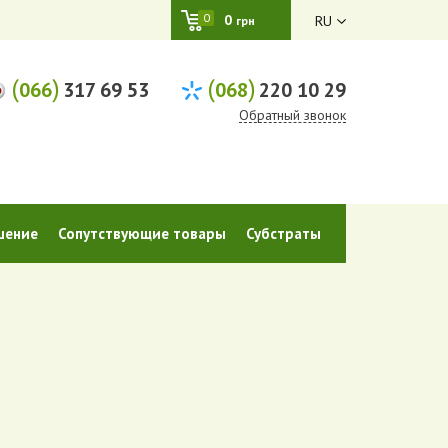
0
0
RU
грн
(
)
(
)
066
317 69 53
068
220 10 29
Обратный звонок
шение
Сопутствующие товары
Субстраты