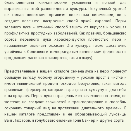
благоприятными климатическими условиями и почвой для
выращивания этой разновидности культуры. Полученный урожай
не только пополняет организм полезными витаминами, но и
создает весеннее настроение своей яркой окраской. Перья
зеленого лука – отличный способ защиты от вирусов и хорошая
профилактика простудных заболеваний. Как правило, большинство
сортов перьевого лука характеризуются плотностью пера и
насыщенным зеленым окрасом. Эта культура также достаточно
устойчива к болезням и температурным изменениям (переносит и
продолжает расти как в заморозки, так и в жару).
Представленные в нашем каталоге семена лука на перо принесут
большую выгоду любому огороднику – урожай прост в чистке и
имеет минимальный процент отходов. Безусловно, такая выгода
привлекает фермеров, которые выращивают культуру и для себя,
и на продажу. Перья лука, выращенные из качественных семян, не
желтеют, не создают сложностей в транспортировке и способны
сохранять товарный вид на протяжении длительного времени. В
нашем каталоге представлен и не образовывающий луковицы
Вайт Лиссабон, и голубовато-зеленый Грин Баннер и другие сорта.