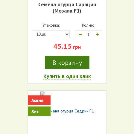
Семена огурца Сарацин
(Мозаик F1)
Упаковка:
Кол-во:
+
45.15
грн
В корзину
Купить в один клик
Акция
Хит