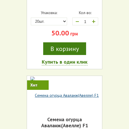
Упаковка:
Кол-во:
+
50.00
грн
В корзину
Производитель (все)
Купить в один клик
Срок созревания (все)
Цвет (все)
Хит
Форма плода (все)
Тип плода (все)
Семена огурца
Аваланж(Авелле) F1