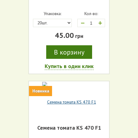
Упаковка:
Кол-во:
Производитель (все)
+
Срок созревания (все)
45.00
грн
Сортотип (все)
В корзину
Цвет (все)
Купить в один клик
Форма плода (все)
Новинка
Тип плода (все)
Семена томата KS 470 F1