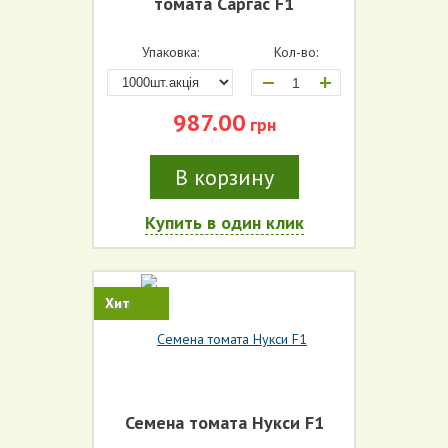
томата Саргас F1
Упаковка:
Кол-во:
+
987.00
грн
В корзину
Купить в один клик
Хит
Семена томата Нукси F1