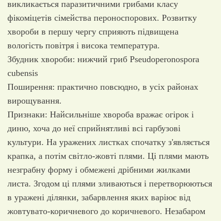
викликається паразитичними грибами класу
фікоміцетів сімейства пероноспорових. Розвитку
хвороби в першу чергу сприяють підвищена
вологість повітря і висока температура.
Збудник хвороби: нижчий гриб Pseudoperonospora
cubensis
Поширення: практично повсюдно, в усіх районах
вирощування.
Признаки: Найсильніше хвороба вражає огірок і
диню, хоча до неї сприйнятливі всі гарбузові
культури. На уражених листках спочатку з'являється
крапка, а потім світло-жовті плями. Ці плями мають
незграбну форму і обмежені дрібними жилками
листа. Згодом ці плями зливаються і перетворюються
в уражені ділянки, забарвлення яких варіює від
жовтувато-коричневого до коричневого. Незабаром