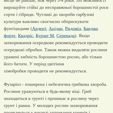
місце не раніше, ніж через 3-4 роки. По можливості
вирощуйте стійкі до несправжньої борошнистої роси
сорти і гібриди. Чутливі до хвороби гарбузові
культури важливо своєчасно обприскувати
фунгіцидами (
Ардент
,
Ацідан
,
Ридоміл
,
Банджо
форте
,
Квадріс
,
Курзат М
,
Серенада
). Якщо
захворювання осередкове рекомендується проводити
осередкові обробки. Також можна видаляти рослини
уражені хибність борошнистою росою, або тільки
його батоги. У період цвітіння
хімобробки проводити не рекомендується.
Фузаріоз - поширена і небезпечна грибкова хвороба.
Рослини уражуються в будь-якому віці. Гриб
знаходиться в грунті і проникає в рослину через
грунт і ранки. У молодих рослин захворювання
проявляється у вигляді загнивання коренів і