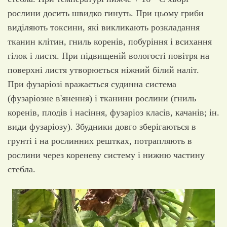
рослини досить швидко гинуть. При цьому гриби
виділяють токсини, які викликають розкладання
тканин клітин, гниль коренів, побуріння і всихання
гілок і листя. При підвищеній вологості повітря на
поверхні листя утворюється ніжний білий наліт.
При фузаріозі вражається судинна система
(фузаріозне в'янення) і тканини рослини (гниль
коренів, плодів і насіння, фузаріоз класів, качанів; ін.
види фузаріозу). Збудники довго зберігаються в
грунті і на рослинних рештках, потрапляють в
рослини через кореневу систему і нижню частину
стебла.