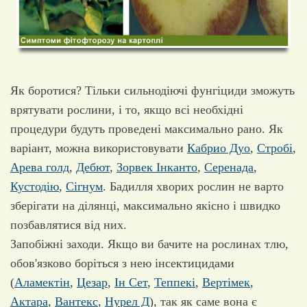
Як боротися? Тільки сильнодіючі фунгіциди зможуть
врятувати рослини, і то, якщо всі необхідні
процедури будуть проведені максимально рано. Як
варіант, можна використовувати
Кабрио Дуо
,
Стробі
,
Арева голд
,
Дебют
,
Зорвек Інканто
,
Серенада
,
Кустодію
,
Сігнум
. Бадилля хворих рослин не варто
зберігати на ділянці, максимально якісно і швидко
позбавлятися від них.
Запобіжні заходи. Якщо ви бачите на рослинах тлю,
обов'язково боріться з нею інсектицидами
(
Аламектін
,
Цезар
,
Ін Сет
,
Теппекі
,
Вертімек
,
Актара
,
Вантекс
,
Нурел Д
), так як саме вона є