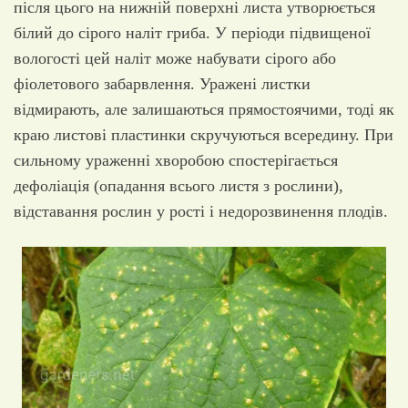
після цього на нижній поверхні листа утворюється
білий до сірого наліт гриба. У періоди підвищеної
вологості цей наліт може набувати сірого або
фіолетового забарвлення. Уражені листки
відмирають, але залишаються прямостоячими, тоді як
краю листові пластинки скручуються всередину. При
сильному ураженні хворобою спостерігається
дефоліація (опадання всього листя з рослини),
відставання рослин у рості і недорозвинення плодів.