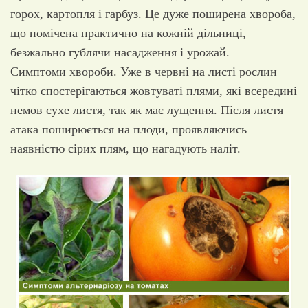
горох, картопля і гарбуз. Це дуже поширена хвороба,
що помічена практично на кожній дільниці,
безжально гублячи насадження і урожай.
Симптоми хвороби. Уже в червні на листі рослин
чітко спостерігаються жовтуваті плями, які всередині
немов сухе листя, так як має лущення. Після листя
атака поширюється на плоди, проявляючись
наявністю сірих плям, що нагадують наліт.