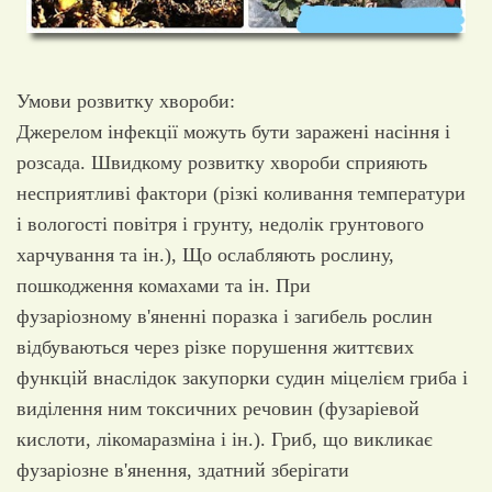
Умови розвитку хвороби:
Джерелом інфекції можуть бути заражені насіння і
розсада. Швидкому розвитку хвороби сприяють
несприятливі фактори (різкі коливання температури
і вологості повітря і грунту, недолік грунтового
харчування та ін.), Що ослабляють рослину,
пошкодження комахами та ін. При
фузаріозному в'яненні поразка і загибель рослин
відбуваються через різке порушення життєвих
функцій внаслідок закупорки судин міцелієм гриба і
виділення ним токсичних речовин (фузаріевой
кислоти, лікомаразміна і ін.). Гриб, що викликає
фузаріозне в'янення, здатний зберігати