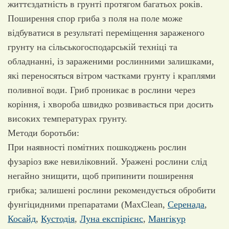
життєздатність в грунті протягом багатьох років.
Поширення спор гриба з поля на поле може
відбуватися в результаті переміщення зараженого
грунту на сільськогосподарській техніці та
обладнанні, із зараженими рослинними залишками,
які переносяться вітром частками грунту і краплями
поливної води. Гриб проникає в рослини через
коріння, і хвороба швидко розвивається при досить
високих температурах грунту.
Методи боротьби:
При наявності помітних пошкоджень рослин
фузаріоз вже невиліковний. Уражені рослини слід
негайно знищити, щоб припинити поширення
грибка; залишені рослини рекомендується обробити
фунгіцидними препаратами (MaxClean,
Серенада
,
Косайд
,
Кустодія
,
Луна експірієнс
,
Мангікур