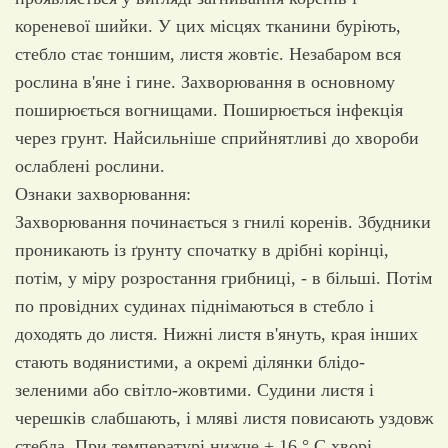
кореневої шийки. У цих місцях тканини буріють,
стебло стає тоншим, листя жовтіє. Незабаром вся
рослина в'яне і гине. Захворювання в основному
поширюється вогнищами. Поширюється інфекція
через грунт. Найсильніше сприйнятливі до хвороби
ослаблені рослини.
Ознаки захворювання:
Захворювання починається з гнилі коренів. Збудники
проникають із ґрунту спочатку в дрібні корінці,
потім, у міру розростання грибниці, - в більші. Потім
по провідних судинах піднімаються в стебло і
доходять до листя. Нижні листя в'януть, края інших
стають водянистими, а окремі ділянки блідо-
зеленими або світло-жовтими. Судини листя і
черешків слабшають, і мляві листя повисають уздовж
стебла. При температурі нижче + 16 ° С хворі