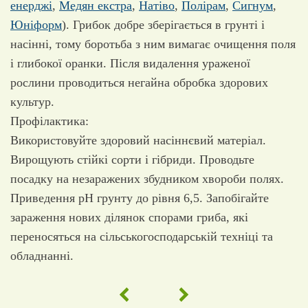
енерджі
,
Медян екстра
,
Натіво
,
Полірам
,
Сигнум
,
Юніформ
). Грибок добре зберігається в грунті і
насінні, тому боротьба з ним вимагає очищення поля
і глибокої оранки. Після видалення ураженої
рослини проводиться негайна обробка здорових
культур.
Профілактика:
Використовуйте здоровий насіннєвий матеріал.
Вирощують стійкі сорти і гібриди. Проводьте
посадку на незаражених збудником хвороби полях.
Приведення pH грунту до рівня 6,5. Запобігайте
зараження нових ділянок спорами гриба, які
переносяться на сільськогосподарській техніці та
обладнанні.