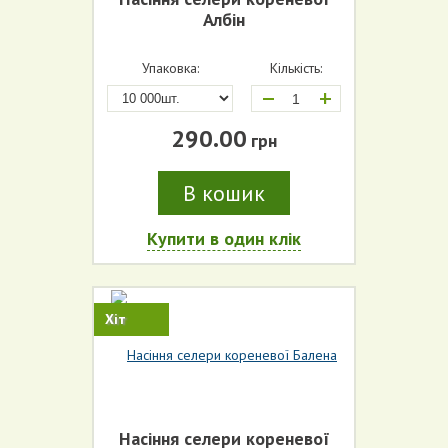
Албін
Упаковка:
Кількість:
+
290.00
грн
В кошик
Купити в один клік
Хіт
Насіння селери кореневої