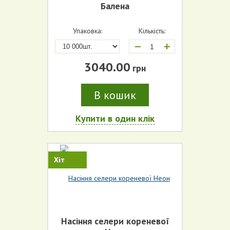
Балена
Упаковка:
Кількість:
+
3040.00
грн
В кошик
Купити в один клік
Виробник (усе)
Термін дозрівання (усе)
Хіт
Колір (усе)
Насіння селери кореневої