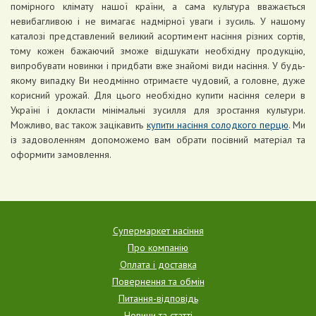
помірного клімату нашої країни, а сама культура вважається
невибагливою і не вимагає надмірної уваги і зусиль. У нашому
каталозі представлений великий асортимент насіння різних сортів,
тому кожен бажаючий зможе відшукати необхідну продукцію,
випробувати новинки і придбати вже знайомі види насіння. У будь-
якому випадку Ви неодмінно отримаєте чудовий, а головне, дуже
корисний урожай. Для цього необхідно купити насіння селери в
Україні і докласти мінімальні зусилля для зростання культури.
Можливо, вас також зацікавить
купити насіння солодкого перцю
. Ми
із задоволенням допоможемо вам обрати посівний матеріал та
оформити замовлення.
Супермаркет насіння
Про компанію
Оплата і доставка
Повернення та обмін
Питання-відповідь
Новини та статті