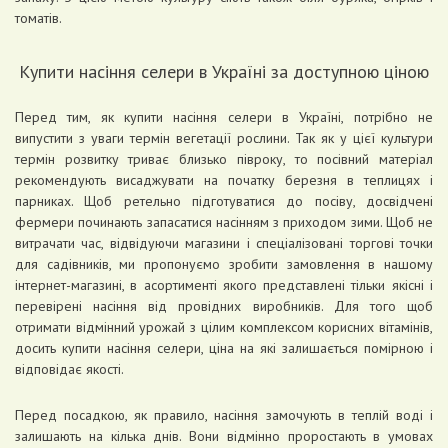
томатів.
Купити насіння селери в Україні за доступною ціною
Перед тим, як купити насіння селери в Україні, потрібно не
випустити з уваги термін вегетації рослини. Так як у цієї культури
термін розвитку триває близько півроку, то посівний матеріал
рекомендують висаджувати на початку березня в теплицях і
парниках. Щоб ретельно підготуватися до посіву, досвідчені
фермери починають запасатися насінням з приходом зими. Щоб не
витрачати час, відвідуючи магазини і спеціалізовані торгові точки
для садівників, ми пропонуємо зробити замовлення в нашому
інтернет-магазині, в асортименті якого представлені тільки якісні і
перевірені насіння від провідних виробників. Для того щоб
отримати відмінний урожай з цілим комплексом корисних вітамінів,
досить купити насіння селери, ціна на які залишається помірною і
відповідає якості.
Перед посадкою, як правило, насіння замочують в теплій воді і
залишають на кілька днів. Вони відмінно проростають в умовах