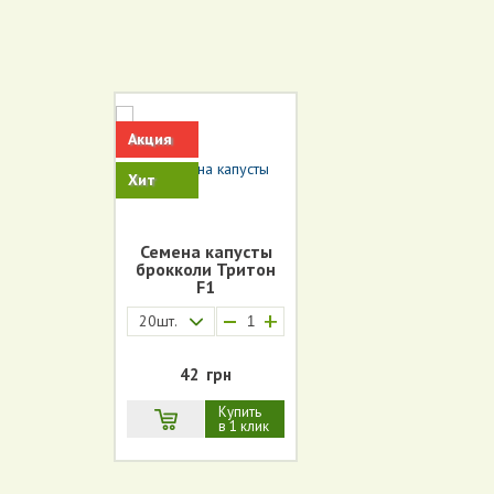
Акция
Хит
Семена капусты
брокколи Тритон
F1
+
20шт.
42
грн
Купить
в 1 клик