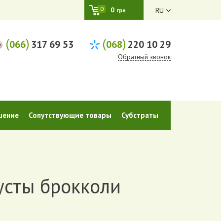
0
0
RU
грн
(
)
(
)
066
317 69 53
068
220 10 29
Обратный звонок
шение
Сопутствующие товары
Субстраты
усты брокколи