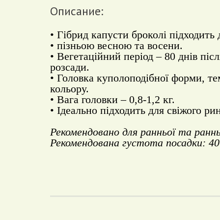
Описание:
• Гібрид капусти броколі підходить
• пізньою весною та восени.
• Вегетаційний період – 80 днів піс
розсади.
• Головка куполоподібної форми, те
кольору.
• Вага головки – 0,8-1,2 кг.
• Ідеально підходить для свіжого ри
Рекомендовано для ранньої та раннь
Рекомендована густота посадки: 40-