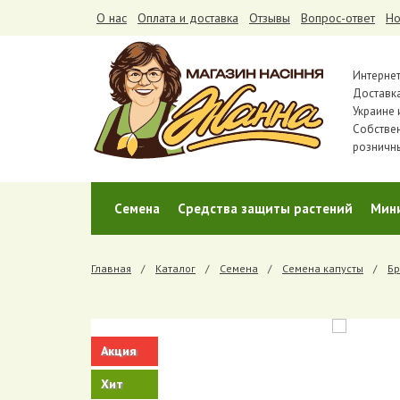
О нас
Оплата и доставка
Отзывы
Вопрос-ответ
Но
Интернет
Доставка
Украине 
Собстве
розничн
Cемена
Средства защиты растений
Мин
Главная
Каталог
Cемена
Семена капусты
Бр
Акция
Хит