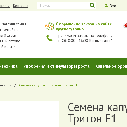
вости
Контакты
Вход
Оформление заказа на сайте
-магазин семян
круглосуточно
 почтой по
из Одессы
Принимаем заказы по телефону:
Пн-Сб: 8:00 - 16:00 Вс: выходной
нный оптово-
ый магазин
итехника
Удобрения и стимуляторы роста
Капельное оро
окколи
Семена капусты брокколи Тритон F1
Семена кап
Тритон F1