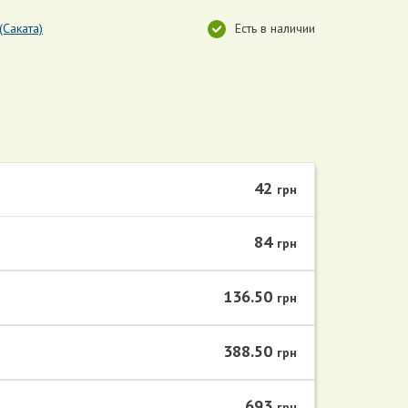
(Саката)
Есть в наличии
42
грн
84
грн
136.50
грн
388.50
грн
693
грн