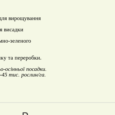
 для вирощування
ля висадки
мно-зеленого
нку та переробки.
о-осінньої посадки.
45 тис. рослин/га.