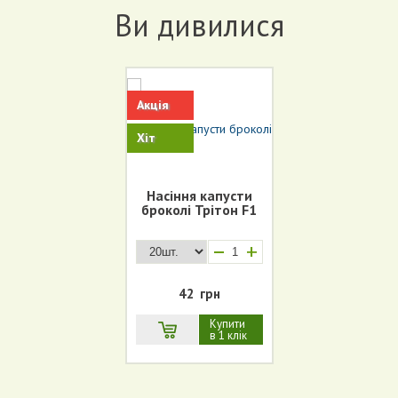
Ви дивилися
Акція
Хіт
Насіння капусти
броколі Трітон F1
+
42
грн
Купити
в 1 клік