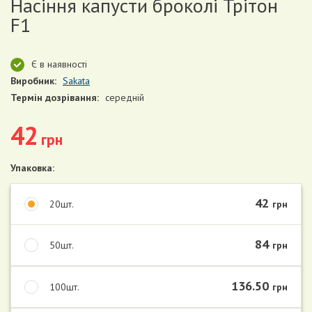
Насіння капусти броколі Трітон
F1
Є в наявності
Виробник:
Sakata
Термін дозрівання:
середній
42
грн
Упаковка:
42
20шт.
грн
84
50шт.
грн
136.50
100шт.
грн