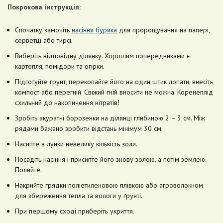
Покрокова інструкція:
Спочатку замочіть
насіння буряка
для пророщування на папері,
серветці або тирсі.
Виберіть відповідну ділянку. Хорошим попередниками є
картопля, помідори та огірки.
Підготуйте ґрунт, перекопайте його на один штик лопати, внесіть
компост або перегній. Свіжий гній вносити не можна. Коренеплід
схильний до накопичення нітратів!
Зробіть акуратні борозенки на ділянці глибиною 2 – 3 см. Між
рядами бажано зробити відстань мінімум 30 см.
Насипте в лунки невелику кількість золи.
Посадіть насіння і присипте його знову золою, а потім землею.
Полийте.
Накрийте грядки поліетиленовою плівкою або агроволокном
для збереження тепла та вологи у ґрунті.
При першому сході приберіть укриття.