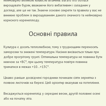
неймовірно великою кількістю вітамінів. Багато хто боїться
вирощувати буряк, вважаючи його вибагливим і складним у
догляді, але це не так. Знаючи основні секрети та правила у вас не
виникне проблем із вирощуванням даного смачного та неймовірно
корисного коренеплоду.
Основні правила
Культура є досить теплолюбною, тому з труднощами переносить
заморозки та знижені температури. Насіння висівається тільки при
добре прогрітому грунті. Оптимальна температура не повинна бути
нижчою за +8С°, при цьому температура повітря повинна
триматися в межах +10…+13С°.
Цікаво: раніше досвідчені городники починали сіяти зернятка з
появою листочків на березі. Цей орієнтир вказував на потепління.
Висаджується коренеплід у середині весни, другій половині осені
або на початку літа.