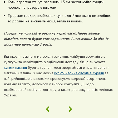
Коли паростки стануть заввишки 15 см, замульчуйте грядки
чорною непрозорою плівкою.
Проріжте грядки, прибравши супліддя. Якщо цього не зробити,
то рослині не вистачить місця, тепла та вологи.
Порада: не поливайте рослину надто часто. Через велику
кількість вологи буряк стає водянистим і несмачним. За літо їх
достатньо полити до 7 разів.
Від якості посівного матеріалу залежить майбутня врожайність
культури та необхідність у здійсненні догляду. Якщо ви хочете
купити насіння
буряка гарної якості, звертайтеся в наш інтернет -
магазин «Жанна». У нас можна
купити насіння овочів в Україні
за
найприйнятнішою ціною. Ми пропонуємо широкий асортимент,
лояльну вартість, допомогу у виборі, консультації щодо
особливостей посіву та догляду, а також доставку по всіх регіонах
України.