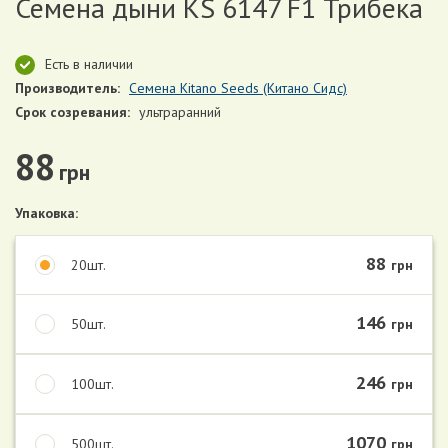
Семена дыни KS 6147 F1 Трибека
Есть в наличии
Производитель:
Семена Kitano Seeds (Китано Сидс)
Срок созревания:
ультраранний
88
грн
Упаковка:
88
20шт.
грн
146
50шт.
грн
246
100шт.
грн
1070
500шт.
грн