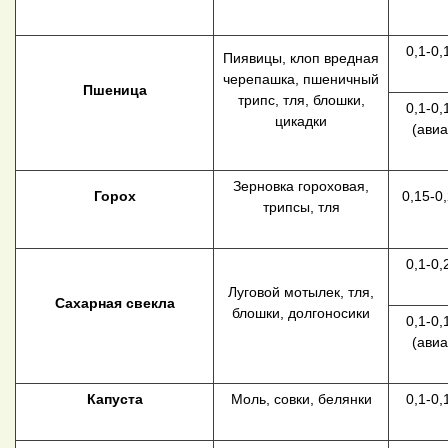
0,1-0,
Пиявицы, клоп вредная
черепашка, пшеничный
Пшеница
трипс, тля, блошки,
0,1-0,
цикадки
(авиа
Зерновка гороховая,
Горох
0,15-0
трипсы, тля
0,1-0,
Луговой мотылек, тля,
Сахарная свекла
блошки, долгоносики
0,1-0,
(авиа
Капуста
Моль, совки, белянки
0,1-0,