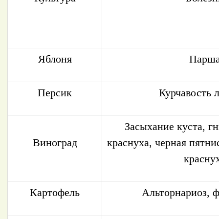
Яблоня
Парш
Персик
Курчавость 
Засыхание куста, г
Виноград
краснуха, черная пятни
красну
Картофель
Альторнариоз, 