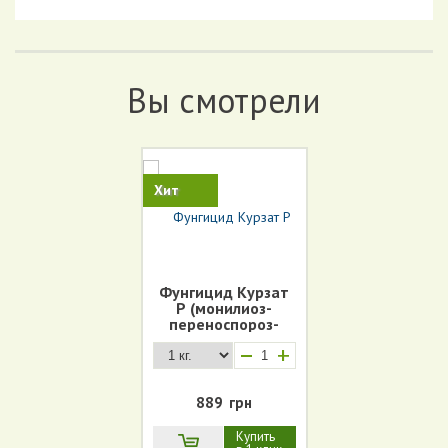
Вы смотрели
Хит
Фунгицид Курзат
Р (монилиоз-
переноспороз-
черный рак)
+
889
грн
Купить