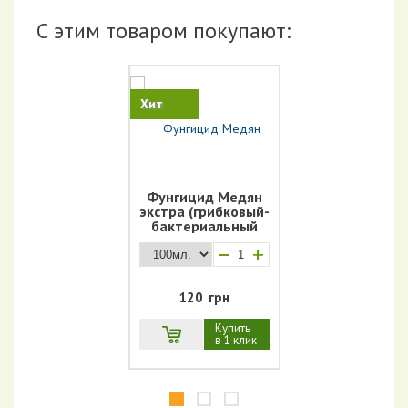
С этим товаром покупают:
Хит
Фунгицид Медян
экстра (грибковый-
бактериальный
спектр действия)
+
120
грн
Купить
в 1 клик