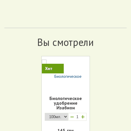
Вы смотрели
Хит
Биологическое
удобрение
Изабион
(стимулятор роста
+
с фунгицидным
действием)
145
грн