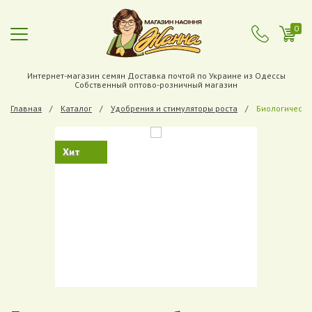
0
Интернет-магазин семян Доставка почтой по Украине из Одессы
Собственный оптово-розничный магазин
Главная
Каталог
Удобрения и стимуляторы роста
Биологическо
Хит