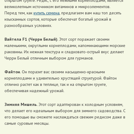
открытом грунте. Редис, с его нежными корнеплодами, является
великолепным источником витаминов и микроэлементов.
Перед тем, как
купить семена
, предлагаем вам наш топ десять
изысканных сортов, которые обеспечат богатый урожай в
разнообразных условиях.
Вайтела F1 (Черри Белый)
. Этот сорт поражает своими
маленькими, округлыми корнеплодами, напоминающими морские
раковины. Их нежная текстура и сладковато-острый вкус делают
Черри Белый отличным выбором для гурманов.
Файтон
. Он поразит вас своими насыщенно-красными
корнеплодами и удивительно хрустящей структурой. Файтон
отлично растет как в теплице, так и на открытом грунте,
обеспечивая надежный урожай.
Зимняя Мишель.
Этот сорт адаптирован к холодным условиям,
что делает его идеальным выбором для зимнего садоводства. С
его помощью вы сможете наслаждаться свежим редисом даже в
самые суровые месяцы.