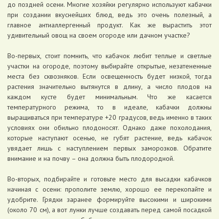
до поздней осени. Многие хозяйки регулярно используют кабачки
при создании вкуснейших блюд, ведь это очень полезный, а
главное антиаллергенный продукт. Как же вырастить этот
удивительный овощ на своем огороде или дачном участке?
Во-первых, стоит помнить, что кабачок любит теплые и светлые
участки на огороде, поэтому выбирайте открытые, незатененные
места без сквозняков. Если освещенность будет низкой, тогда
растения значительно вытянутся в длину, а число плодов на
каждом кусте будет минимальным. Что же касается
температурного режима, то в идеале, кабачки должны
выращиваться при температуре +20 градусов, ведь именно в таких
условиях они обильно плодоносят. Однако даже похолодания,
которые наступают осенью, не губят растение, ведь кабачок
увядает лишь с наступлением первых заморозков. Обратите
внимание и на почву – она должна быть плодородной.
Во-вторых, подбирайте и готовьте место для высадки кабачков
начиная с осени: прополите землю, хорошо ее перекопайте и
удобрите. Грядки заранее формируйте высокими и широкими
(около 70 см), а вот лунки лучше создавать перед самой посадкой