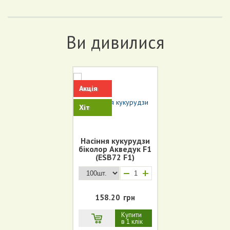
Ви дивилися
Акція
Хіт
Насіння кукурудзи
біколор Акведук F1
(ESB72 F1)
+
158.20
грн
Купити
в 1 клік