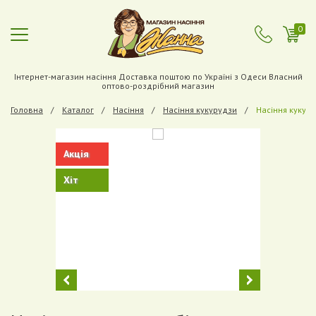
0
Інтернет-магазин насіння Доставка поштою по Україні з Одеси Власний
оптово-роздрібний магазин
Головна
Каталог
Насіння
Насіння кукурудзи
Насіння кукуру
Акція
Хіт
Previous
Next