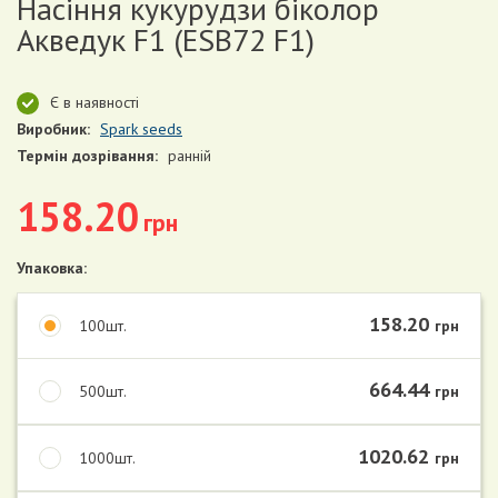
Насіння кукурудзи біколор
Акведук F1 (ESB72 F1)
Є в наявності
Виробник:
Spark seeds
Термін дозрівання:
ранній
158.20
грн
Упаковка:
158.20
100шт.
грн
664.44
500шт.
грн
1020.62
1000шт.
грн