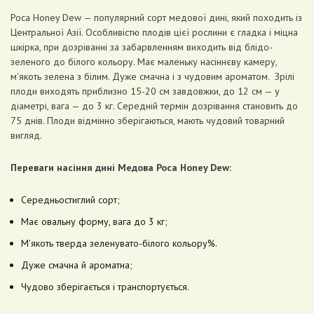
Роса Honey Dew — популярний сорт медової дині, який походить із
Центральної Азії. Особливістю плодів цієї рослини є гладка і міцна
шкірка, при дозріванні за забарвленням виходить від блідо-
зеленого до білого кольору. Має маленьку насіннєву камеру,
м'якоть зелена з білим. Дуже смачна і з чудовим ароматом. Зрілі
плоди виходять приблизно 15-20 см завдовжки, до 12 см — у
діаметрі, вага — до 3 кг. Середній термін дозрівання становить до
75 днів. Плоди відмінно зберігаються, мають чудовий товарний
вигляд.
Переваги насіння дині Медова Роса Honey Dew:
Середньостиглий сорт;
Має овальну форму, вага до 3 кг;
М'якоть тверда зеленувато-білого кольору%.
Дуже смачна й ароматна;
Чудово зберігається і транспортується.