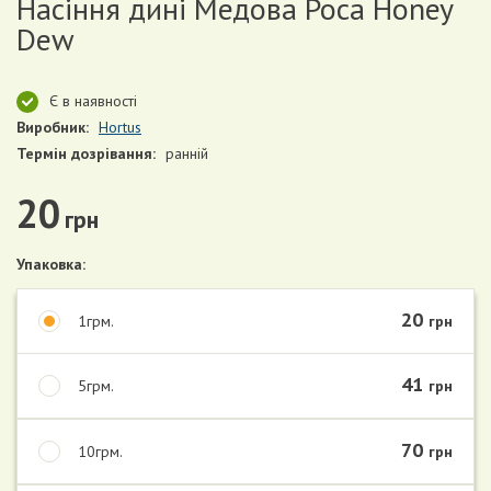
Насіння дині Медова Роса Honey
Dew
Є в наявності
Виробник:
Нortus
Термін дозрівання:
ранній
20
грн
Упаковка:
20
1грм.
грн
41
5грм.
грн
70
10грм.
грн