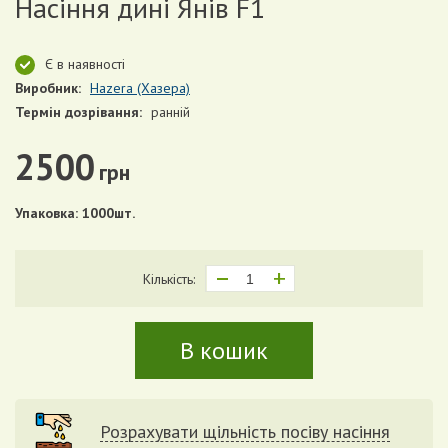
Насіння дині Янів F1
Є в наявності
Виробник:
Hazera (Хазера)
Термін дозрівання:
ранній
2500
грн
Упаковка: 1000шт.
Кількість:
В кошик
Розрахувати щільність посіву насіння