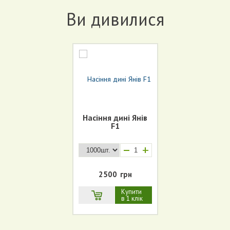
Ви дивилися
Насіння дині Янів
F1
+
2500
грн
Купити
в 1 клік