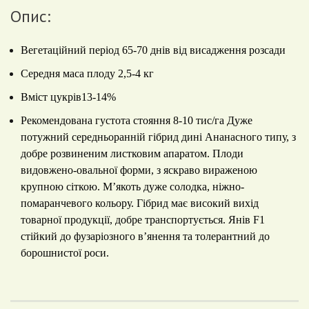
Опис:
Вегетаційний період 65-70 днів від висадження розсади
Середня маса плоду 2,5-4 кг
Вміст цукрів13-14%
Рекомендована густота стояння 8-10 тис/га Дуже
потужний середньоранній гібрид дині Ананасного типу, з
добре розвиненим листковим апаратом. Плоди
видовжено-овальної форми, з яскраво вираженою
крупною сіткою. М’якоть дуже солодка, ніжно-
помаранчевого кольору. Гібрид має високий вихід
товарної продукції, добре транспортується. Янів F1
стійкий до фузаріозного в’янення та толерантний до
борошнистої роси.