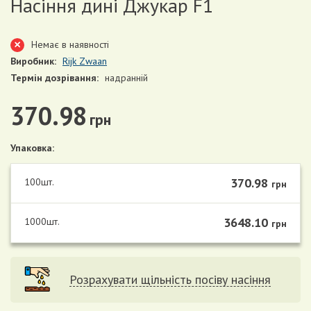
Насіння дині Джукар F1
Немає в наявності
Виробник:
Rijk Zwaan
Термін дозрівання:
надранній
370.98
грн
Упаковка:
370.98
100шт.
грн
3648.10
1000шт.
грн
Розрахувати щільність посіву насіння