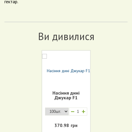
гектар.
Ви дивилися
Насіння дині
Джукар F1
+
370.98
грн