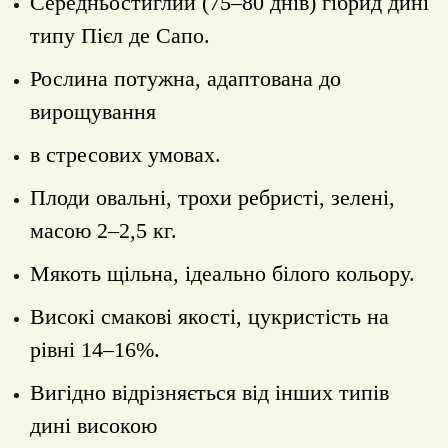
Середньостиглий (75‒80 днів) гібрид дині
типу Пієл де Сапо.
Рослина потужна, адаптована до
вирощування
в стресових умовах.
Плоди овальні, трохи ребристі, зелені,
масою 2‒2,5 кг.
Мякоть щільна, ідеально білого кольору.
Високі смакові якості, цукристість на
рівні 14‒16%.
Вигідно відрізняється від інших типів
дині високою