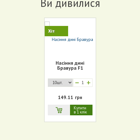
Ви дивилися
Хіт
Насіння дині
Бравура F1
+
149.11
грн
Купити
в 1 клік