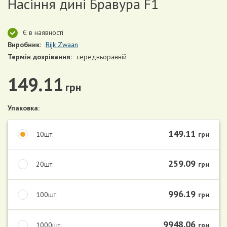
Насіння дині Бравура F1
Є в наявності
Виробник:
Rijk Zwaan
Термін дозрівання:
середньоранній
149.11
грн
Упаковка:
149.11
10шт.
грн
259.09
20шт.
грн
996.19
100шт.
грн
9948.06
1000шт.
грн