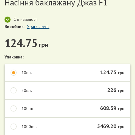
Насіння баклажану Джаз F1
Є в наявності
Виробник:
Spark seeds
124.75
грн
Упаковка:
124.75
10шт.
грн
226
20шт.
грн
608.39
100шт.
грн
5469.20
1000шт.
грн