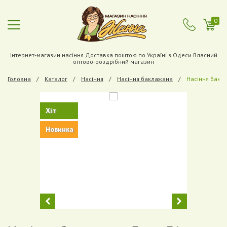
0
Інтернет-магазин насіння Доставка поштою по Україні з Одеси Власний
оптово-роздрібний магазин
Головна
Каталог
Насіння
Насіння баклажана
Насіння бакл
Хіт
Новинка
Previous
Next