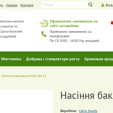
дь
Новини
Контакти
Вхід
Оформлення замовлення на
-магазин насіння
сайті цілодобово
а поштою по
з Одеси Власний
Приймаємо замовлення за
телефонами:
роздрібний
Пн-Сб: 8:00 - 16:00 Нд: вихідний
Мінітехніка
Добрива і стимулятори росту
Крапельне зро
Насіння баклажана Мобі Дік F1
Насіння бак
Виробник:
Libra Seeds