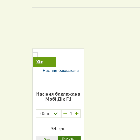
Хіт
Насіння баклажана
Мобі Дік F1
+
20шт.
54
грн
Купити