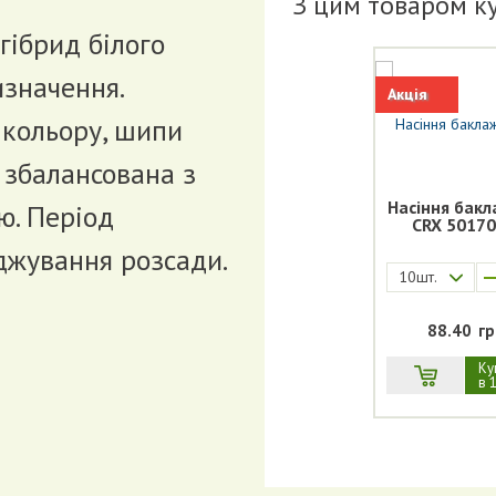
З цим товаром к
гібрид білого
значення.
Акція
 кольору, шипи
е збалансована з
Насіння бак
ю. Період
CRX 50170
аджування розсади.
10шт.
88.40
гр
Ку
в 1