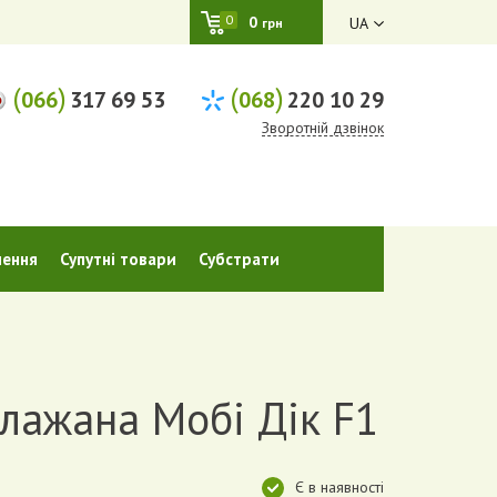
0
0
UA
грн
(
)
(
)
066
317 69 53
068
220 10 29
Зворотній дзвінок
шення
Супутні товари
Субстрати
лажана Мобі Дік F1
Є в наявності