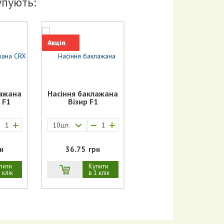
упують:
Акція
лажана
Насіння баклажана
 F1
Вiзир F1
+
+
10шт.
н
36.75
грн
пити
Купити
 клік
в 1 клік