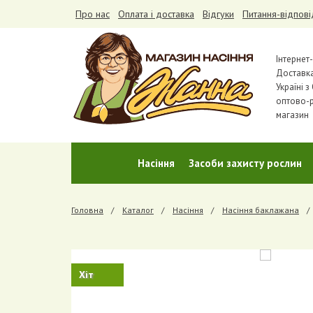
Про нас
Оплата і доставка
Відгуки
Питання-відпові
Інтернет
Доставк
Україні 
оптово-
магазин
Насіння
Засоби захисту рослин
Головна
Каталог
Насіння
Насіння баклажана
Хіт