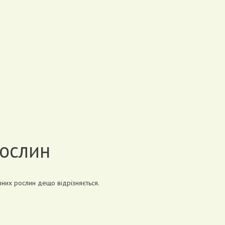
рослин
ізних рослин дещо відрізняється.