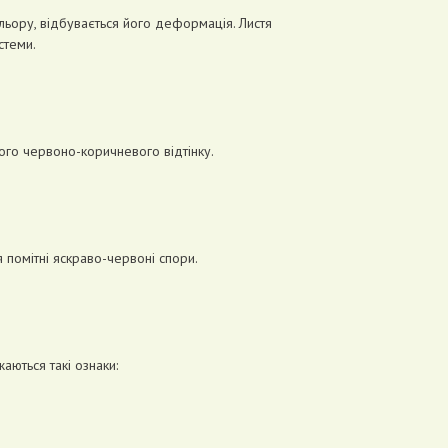
льору, відбувається його деформація. Листя
стеми.
рного червоно-коричневого відтінку.
я помітні яскраво-червоні спори.
аються такі ознаки: