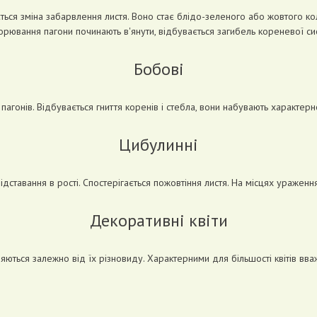
ться зміна забарвлення листя. Воно стає блідо-зеленого або жовтого ко
хворювання пагони починають в'янути, відбувається загибель кореневої си
Бобові
й пагонів. Відбувається гниття коренів і стебла, вони набувають характе
Цибулинні
дставання в рості. Спостерігається пожовтіння листя. На місцях ураженн
Декоративні квіти
ються залежно від їх різновиду. Характерними для більшості квітів вваж