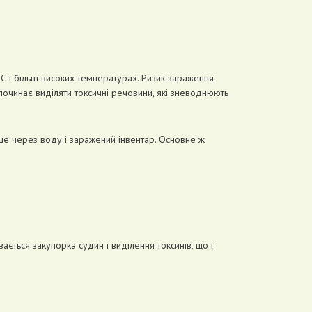
°С і більш високих температурах. Ризик зараження
 починає виділяти токсичні речовини, які зневоднюють
ідше через воду і заражений інвентар. Основне ж
ється закупорка судин і виділення токсинів, що і