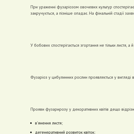
При ураженні фузаріозом овочевих культур спостерігає
закручується, а пізніше опадає. На фінальній стадії за
У бобових спостерігається згортання не тільки листя, а 
Фузаріоз у цибулинних рослин проявляється у вигляді ві
Прояви фузарирозу у декоративних квітів дещо відрізня
в'янення листя;
дегенеративний розвиток квіток;