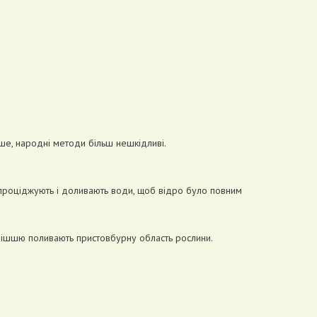
ше, народні методи більш нешкідливі.
ш проціджують і доливають води, щоб відро було повним
умішшю поливають пристовбурну область рослини.