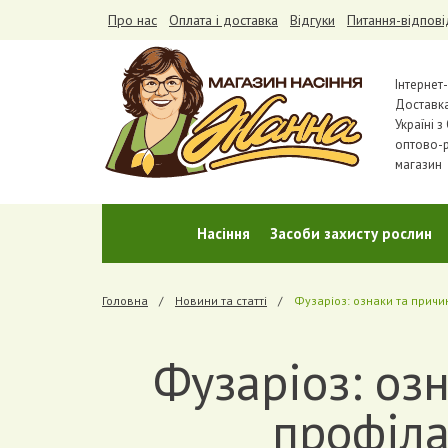
Про нас
Оплата і доставка
Відгуки
Питання-відпові
Інтернет
Доставк
Україні 
оптово-
магазин
Насіння
Засоби захисту рослин
Головна
Новини та статті
Фузаріоз: ознаки та причи
Фузаріоз: оз
профіла