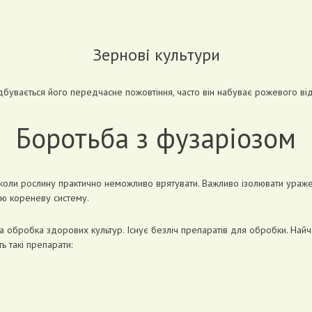
Зернові культури
ідбувається його передчасне пожовтіння, часто він набуває рожевого від
Боротьба з фузаріозом
, коли рослину практично неможливо врятувати. Важливо ізолювати ураж
сю кореневу систему.
 обробка здорових культур. Існує безліч препаратів для обробки. Най
 такі препарати: