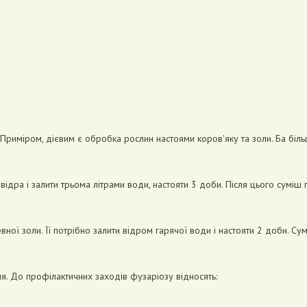
Приміром, дієвим є обробка рослин настоями коров'яку та золи. Ба біль
ідра і залити трьома літрами води, настояти 3 доби. Після цього сумі
ної золи. Її потрібно залити відром гарячої води і настояти 2 доби. С
я. До профілактичних заходів фузаріозу відносять: