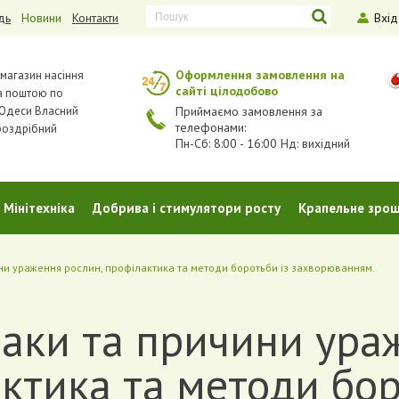
дь
Новини
Контакти
Вхід
Оформлення замовлення на
-магазин насіння
сайті цілодобово
а поштою по
з Одеси Власний
Приймаємо замовлення за
телефонами:
роздрібний
Пн-Сб: 8:00 - 16:00 Нд: вихідний
Мінітехніка
Добрива і стимулятори росту
Крапельне зро
ни ураження рослин, профілактика та методи боротьби із захворюванням.
наки та причини ура
ктика та методи бор