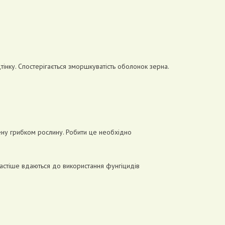
тінку. Спостерігається зморшкуватість оболонок зерна.
ену грибком рослину. Робити це необхідно
частіше вдаються до використання фунгіцидів