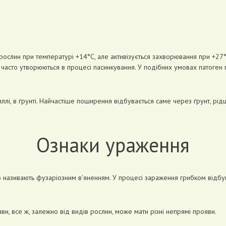
 рослин при температурі +14°С, але активізується захворювання при +27
кі часто утворюються в процесі пасинкування. У подібних умовах патоген
диллі, в ґрунті. Найчастіше поширення відбувається саме через ґрунт, р
Ознаки ураження
 називають фузаріозним в'яненням. У процесі зараження грибком відбува
ви, все ж, залежно від видів рослин, може мати різні непрямі прояви.