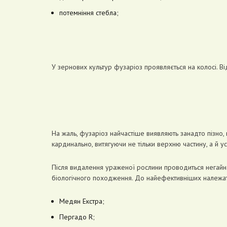
потемніння стебла;
У зернових культур фузаріоз проявляється на колосі. В
На жаль, фузаріоз найчастіше виявляють занадто пізно
кардинально, витягуючи не тільки верхню частину, а й у
Після видалення ураженої рослини проводиться негайна
біологічного походження. До найефективніших належать
Медян Екстра;
Пергадо R;