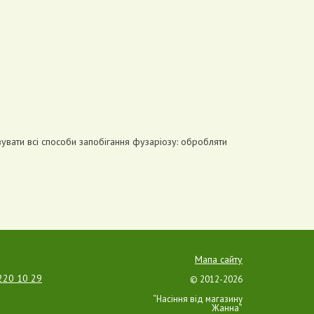
увати всі способи запобігання фузаріозу: обробляти
Мапа сайту
220 10 29
© 2012-2026
“Насіння від магазину
Жанна”