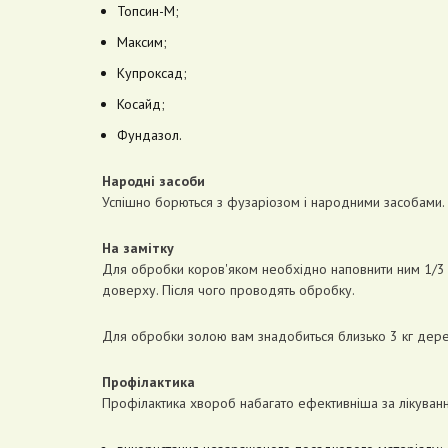
Топсин-М;
Максим;
Купроксад;
Косайд;
Фундазол.
Народні засоби
Успішно борються з фузаріозом і народними засобами. 
На замітку
Для обробки коров'яком необхідно наповнити ним 1/3 в
доверху. Після чого проводять обробку.
Для обробки золою вам знадобиться близько 3 кг дерев
Профілактика
Профілактика хвороб набагато ефективніша за лікуванн