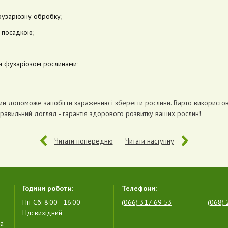
фузаріозну обробку;
д посадкою;
ми фузаріозом рослинами;
ин допоможе запобігти зараженню і зберегти рослини. Варто використов
Правильний догляд - гарантія здорового розвитку ваших рослин!
Читати попередню
Читати наступну
Години роботи:
Телефони:
Пн-Сб: 8:00 - 16:00
(066) 317 69 53
(068) 
Нд: вихідний
ла