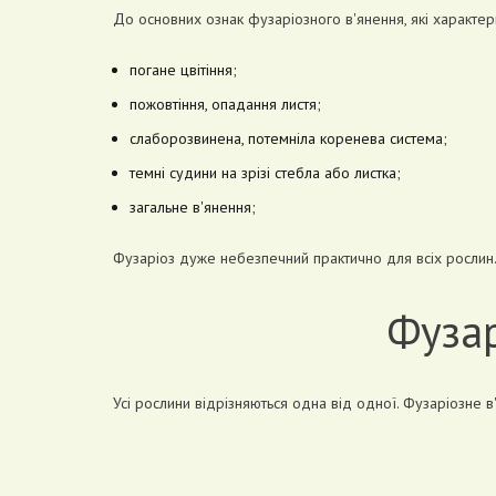
До основних ознак фузаріозного в'янення, які характерн
погане цвітіння;
пожовтіння, опадання листя;
слаборозвинена, потемніла коренева система;
темні судини на зрізі стебла або листка;
загальне в'янення;
Фузаріоз дуже небезпечний практично для всіх рослин
Фузар
Усі рослини відрізняються одна від одної. Фузаріозне в