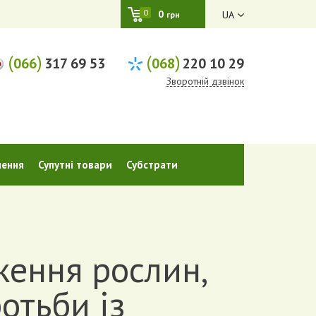
0
0
UA
грн
(
)
(
)
066
317 69 53
068
220 10 29
Зворотній дзвінок
шення
Супутні товари
Субстрати
ження рослин,
отьби із