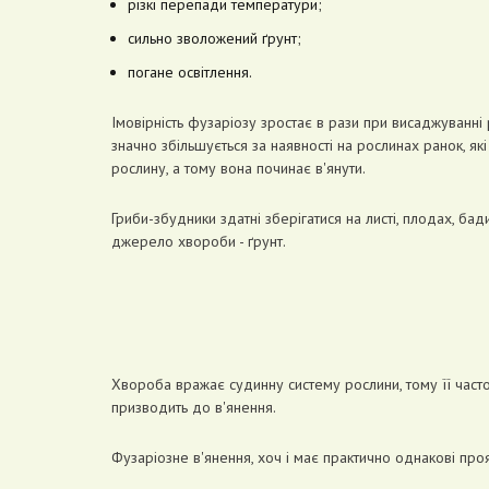
різкі перепади температури;
сильно зволожений ґрунт;
погане освітлення.
Імовірність фузаріозу зростає в рази при висаджуванні
значно збільшується за наявності на рослинах ранок, я
рослину, а тому вона починає в'янути.
Гриби-збудники здатні зберігатися на листі, плодах, ба
джерело хвороби - ґрунт.
Хвороба вражає судинну систему рослини, тому її часто
призводить до в'янення.
Фузаріозне в'янення, хоч і має практично однакові проя