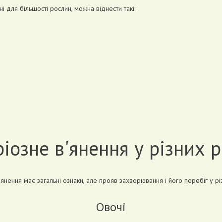
і для більшості рослин, можна віднести такі:
.
іозне в'янення у різних 
'янення має загальні ознаки, але прояв захворювання і його перебіг у р
Овочі