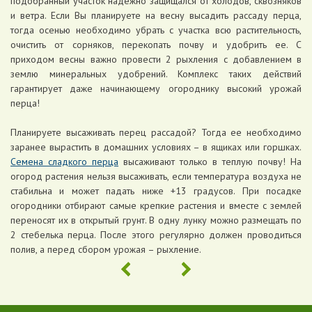
подобранный участок надежно защищался от холодов, сквозняков
и ветра. Если Вы планируете на весну высадить рассаду перца,
тогда осенью необходимо убрать с участка всю растительность,
очистить от сорняков, перекопать почву и удобрить ее. С
приходом весны важно провести 2 рыхления с добавлением в
землю минеральных удобрений. Комплекс таких действий
гарантирует даже начинающему огороднику высокий урожай
перца!
Планируете высаживать перец рассадой? Тогда ее необходимо
заранее вырастить в домашних условиях – в ящиках или горшках.
Семена сладкого перца
высаживают только в теплую почву! На
огород растения нельзя высаживать, если температура воздуха не
стабильна и может падать ниже +13 градусов. При посадке
огородники отбирают самые крепкие растения и вместе с землей
переносят их в открытый грунт. В одну лунку можно размещать по
2 стебелька перца. После этого регулярно должен проводиться
полив, а перед сбором урожая – рыхление.