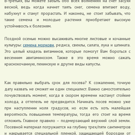
В-третьих, Вы можете забыть обо всех волнениях на счет засухи
весной, ведь когда начнет таять снег, семена впитают воду,
набухнут и станут прорастать. И наконец, не стоит забывать, что
такие семена и молодые растения приобретают высокую
устойчивость к болезням.
Поздной осенью можно высаживать многие листовые и кочанные
культуры:
семена моркови
, редиса, свеклы, салата, лука и шпината.
Это целый кладезь витаминов, которые помогут Вам бороться с
весенним авитаминозом. Также в это время можно сажать
краснокочанную, пекинскую и другие виды капусты.
Как правильно выбрать срок для посева? К сожалению, точную
дату назвать не сможет ни один специалист. Важно самостоятельно
почувствовать момент, когда в скором времени настанут стойкие
холода, а оттепель не предвидится. Начинать посев можно уже
при наступлении ноля градусов, но если есть хоть малейшая
вероятность повышения температуры, тогда его стоит на время
отложить. Главное правило – подмерзающий верхний слой земли.
Посевной материал погружается на глубину трех/пяти сантиметров
и накрывается специальной пленкой, защищающей бороздки от