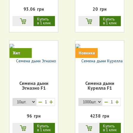
93.06
грн
20
грн
Купить
Купить
в 1 клик
в 1 клик
Хит
Новинка
Семена дыни
Семена дыни
Эгназио F1
Курелла F1
+
+
96
грн
4238
грн
Купить
Купить
в 1 клик
в 1 клик