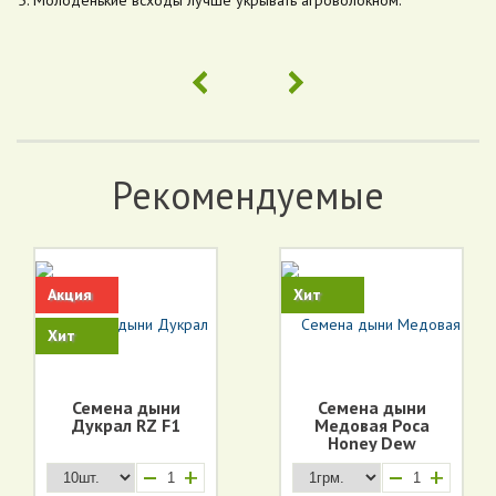
Молоденькие всходы лучше укрывать агроволокном.
Рекомендуемые
Акция
Хит
Хит
Семена дыни
Семена дыни
Дукрал RZ F1
Медовая Роса
Honey Dew
+
+