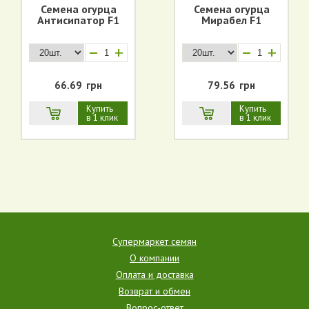
Семена огурца
Семена огурца
Антисипатор F1
Мирабел F1
+
+
66.69
грн
79.56
грн
Купить
Купить
в 1 клик
в 1 клик
Супермаркет семян
О компании
Оплата и доставка
Возврат и обмен
Вопрос-ответ