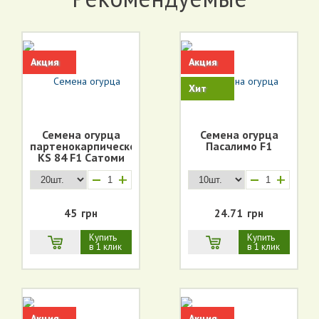
Акция
Акция
Хит
Семена огурца
Семена огурца
партенокарпического
Пасалимо F1
KS 84 F1 Сатоми
+
+
45
грн
24.71
грн
Купить
Купить
в 1 клик
в 1 клик
Акция
Акция