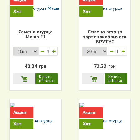
Хит
Хит
Семена огурца
Семена огурца
Маша F1
партенокарпического
БРУТУС
(корнишон)
+
+
40.04
грн
72.32
грн
Купить
Купить
в 1 клик
в 1 клик
Акция
Акция
Хит
Хит