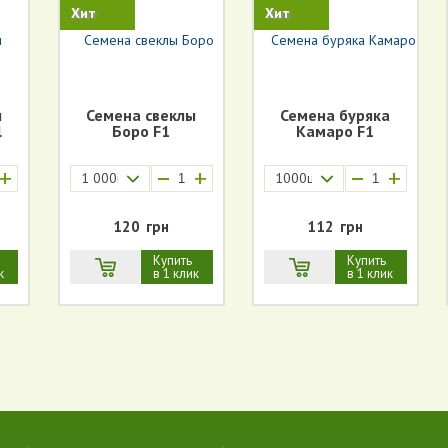
Хит
Хит
ы
Семена свеклы
Семена буряка
l
Боро F1
Камаро F1
+
+
+
1 000шт.
1000шт.3.5-4мм.
120
грн
112
грн
Купить
Купить
к
в 1 клик
в 1 клик