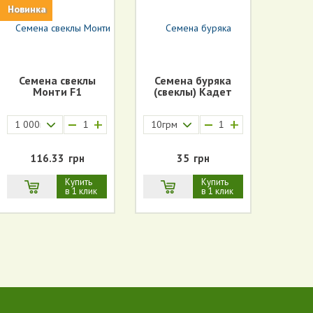
Новинка
Семена свеклы
Семена буряка
Монти F1
(свеклы) Кадет
+
+
1 000шт.3.5-4.25мм
10грм.
116.33
грн
35
грн
Купить
Купить
в 1 клик
в 1 клик