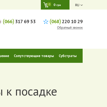
0
0
RU
грн
(
)
(
)
066
317 69 53
068
220 10 29
Обратный звонок
шение
Сопутствующие товары
Субстраты
ы к посадке