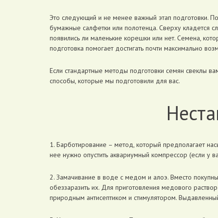
Это следующий и не менее важный этап подготовки. По
бумажные салфетки или полотенца. Сверху кладется сло
появились ли маленькие корешки или нет. Семена, кото
подготовка помогает достигать почти максимально воз
Если стандартные методы подготовки семян свеклы вам
способы, которые мы подготовили для вас.
Неста
1. Барботирование – метод, который предполагает на
нее нужно опустить аквариумный компрессор (если у ва
2. Замачивание в воде с медом и алоэ. Вместо покупн
обеззаразить их. Для приготовления медового раствор
природным антисептиком и стимулятором. Выдавленный и