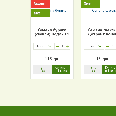
Акция
Хит
Хит
Семена буряка
Семена свекл
(свеклы) Водан F1
Детройт Koue
+
1000шт.
5грм.
115
грн
45
грн
Купить
Купить
в 1 клик
в 1 кли