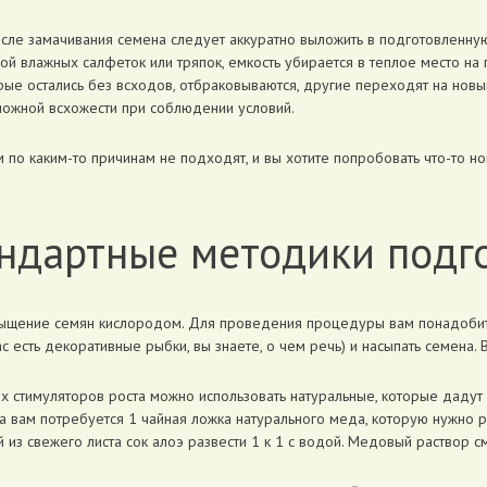
сле замачивания семена следует аккуратно выложить в подготовленную
й влажных салфеток или тряпок, емкость убирается в теплое место на 
рые остались без всходов, отбраковываются, другие переходят на новый 
можной всхожести при соблюдении условий.
 по каким-то причинам не подходят, и вы хотите попробовать что-то но
ндартные методики подг
сыщение семян кислородом. Для проведения процедуры вам понадобитс
с есть декоративные рыбки, вы знаете, о чем речь) и насыпать семена. 
ых стимуляторов роста можно использовать натуральные, которые дадут
а вам потребуется 1 чайная ложка натурального меда, которую нужно 
з свежего листа сок алоэ развести 1 к 1 с водой. Медовый раствор см