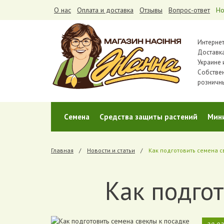
О нас
Оплата и доставка
Отзывы
Вопрос-ответ
Но
Интернет
Доставка
Украине 
Собстве
розничн
Cемена
Средства защиты растений
Мин
Главная
Новости и статьи
Как подготовить семена с
Как подгот