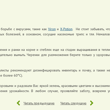
борьбе с вирусами, такие как
Viron
и
X-Potion
. Не стоит забывать, 
сных болезней, в основном, сосущие насекомые трипс и тля. Немал
ения и ранки на корне и стеблях еще на стадии выращивания в тепл
тщательно вымыть. Черенки для размножения берите только у здоровы
листы рекомендуют дезинфицировать инвентарь и почву, а также н
е более 60°C).
ровыми и радовали Вас яркой зелень, красивыми цветами и высоким
ния урожайности. В любом случае, проявляйте заботу, вовремя 
Читать предыдущую
Читать следущую