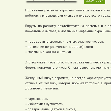
13.04.2017
Поражение растений вирусами является малоприятны
побегов, а впоследствии листьев и плодов всего урожа
Вирусы по-разному воздействуют на растения и в за
пожелтению листьев, а мозаичные инфекции окрашиваю
• чередование светлых и темных участков листьев,
• появление некротических (мертвых) пятен,
• мозаичные кольца и штрихи.
Это возникает из-за того, что в зараженных местах ра
формы пораженного листа. Он становится скрученным
Желтушный вирус, впрочем, не всегда характеризуетс
отличие от мозаики, которая проникает только в пр
достаточно печальны:
• карликовость,
• избыточная кустистость,
• превращение цветков в листья,