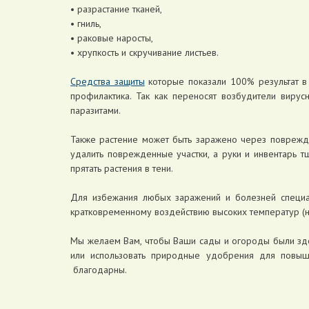
• разрастание тканей,
• гниль,
• раковые наросты,
• хрупкость и скручивание листьев.
Средства защиты
которые показали 100% результат в 
профилактика. Так как переносят возбудители виру
паразитами.
Также растение может быть заражено через поврежд
удалить поврежденные участки, а руки и инвентарь 
прятать растения в тени.
Для избежания любых заражений и болезней специа
кратковременному воздействию высоких температур (н
Мы желаем Вам, чтобы Ваши сады и огороды были здо
или использовать природные удобрения для повыше
благодарны.