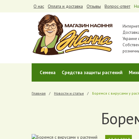
О нас
Оплата и доставка
Отзывы
Вопрос-ответ
Но
Интернет
Доставка
Украине 
Собстве
розничн
Cемена
Средства защиты растений
Мин
Главная
Новости и статьи
Боремся с вирусами у рас
Борем