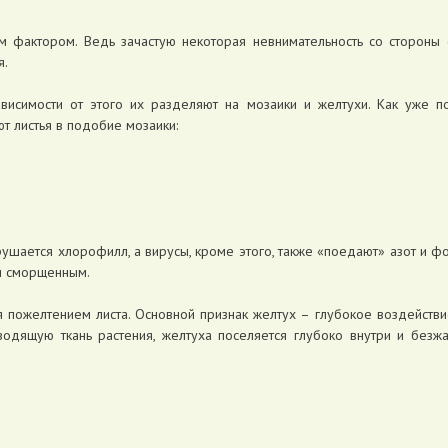
м фактором. Ведь зачастую некоторая невнимательность со стороны
я.
висимости от этого их разделяют на мозаики и желтухи. Как уже по
т листья в подобие мозаики:
зрушается хлорофилл, а вирусы, кроме этого, также «поедают» азот и 
 и сморщенным.
я пожелтением листа. Основной признак желтух – глубокое воздействие
оводящую ткань растения, желтуха поселяется глубоко внутри и безж