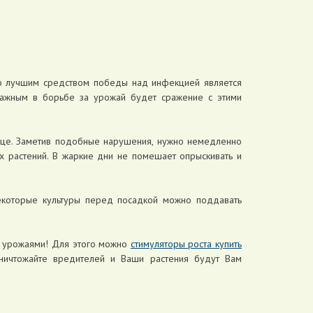
что лучшим средством победы над инфекцией является
оважным в борьбе за урожай будет сражение с этими
ице. Заметив подобные нарушения, нужно немедленно
х растений. В жаркие дни не помешает опрыскивать и
екоторые культуры перед посадкой можно поддавать
и урожаями! Для этого можно
стимуляторы роста купить
уничтожайте вредителей и Ваши растения будут Вам