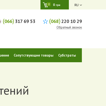
0
0
RU
грн
(
)
(
)
066
317 69 53
068
220 10 29
Обратный звонок
шение
Сопутствующие товары
Субстраты
стений