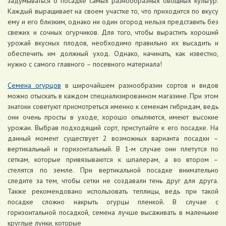
задумываться о посадке самых разнообразных овощных культур.
Каждый выращивает на своем участке то, что приходится по вкусу
ему и его близким, однако ни один огород нельзя представить без
свежих и сочных огурчиков. Для того, чтобы вырастить хороший
урожай вкусных плодов, необходимо правильно их высадить и
обеспечить им должный уход. Однако, начинать, как известно,
нужно с самого главного – посевного материала!
Семена огурцов
в широчайшем разнообразии сортов и видов
можно отыскать в каждом специализированном магазине. При этом
знатоки советуют присмотреться именно к семенам гибридам, ведь
они очень просты в уходе, хорошо опыляются, имеют высокие
урожаи. Выбрав подходящий сорт, приступайте к его посадке. На
данный момент существует 2 возможных варианта посадки –
вертикальный и горизонтальный. В 1-м случае они плетутся по
сеткам, которые привязываются к шпалерам, а во втором –
стелятся по земле. При вертикальной посадке внимательно
следите за тем, чтобы сетки не создавали тень друг для друга.
Также рекомендовано использовать теплицы, ведь при такой
посадке сложно накрыть огурцы пленкой. В случае с
горизонтальной посадкой, семена лучше высаживать в маленькие
круглые лунки, которые