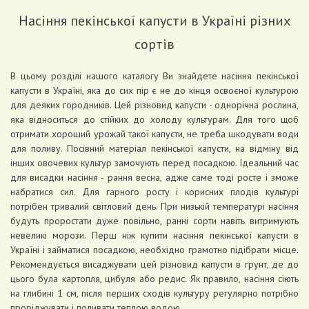
Насіння пекінської капусти в Україні різних
сортів
В цьому розділі нашого каталогу Ви знайдете насіння пекінської
капусти в Україні, яка до сих пір є не до кінця освоєної культурою
для деяких городників. Цей різновид капусти - однорічна рослина,
яка відноситься до стійких до холоду культурам. Для того щоб
отримати хороший урожай такої капусти, не треба шкодувати води
для поливу. Посівний матеріал пекінської капусти, на відміну від
інших овочевих культур замочують перед посадкою. Ідеальний час
для висадки насіння - рання весна, адже саме тоді росте і зможе
набратися сил. Для гарного росту і корисних плодів культурі
потрібен тривалий світловий день. При низькій температурі насіння
будуть проростати дуже повільно, ранні сорти навіть витримують
невеликі морози. Перш ніж купити насіння пекінської капусти в
Україні і займатися посадкою, необхідно грамотно підібрати місце.
Рекомендується висаджувати цей різновид капусти в грунт, де до
цього була картопля, цибуля або редис. Як правило, насіння сіють
на глибині 1 см, після перших сходів культуру регулярно потрібно
проріджувати і поливати теплою водою.