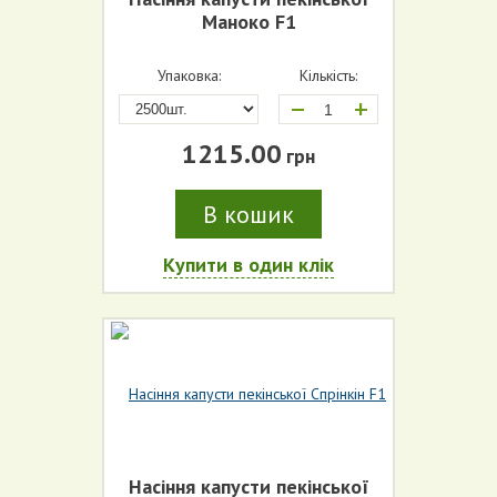
Маноко F1
Упаковка:
Кількість:
+
1215.00
грн
В кошик
Купити в один клік
Насіння капусти пекінської