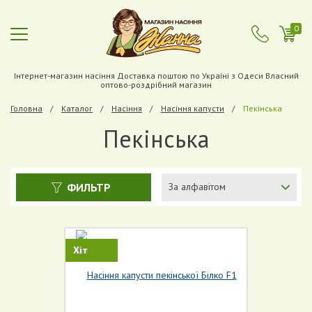
0
Інтернет-магазин насіння Доставка поштою по Україні з Одеси Власний
оптово-роздрібний магазин
Головна
Каталог
Насіння
Насіння капусти
Пекiнська
Пекiнська
ФИЛЬТР
За алфавітом
Хіт