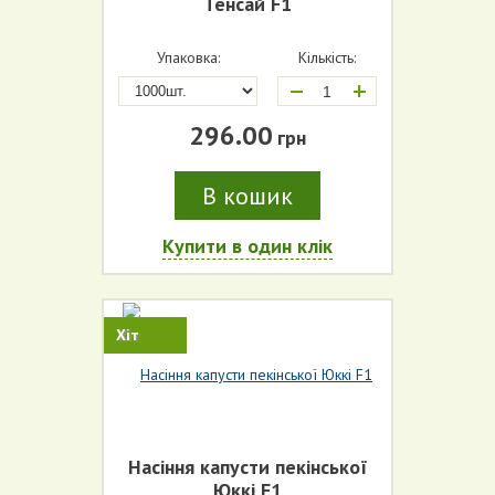
Тенсай F1
Упаковка:
Кількість:
+
296.00
грн
В кошик
Купити в один клік
Хіт
Насіння капусти пекінської
Юккі F1