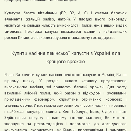
Культура багата вітамінами (РР, В2, А, С) і солями багатьох
елементів (кальцій, залізо, натрій). У плодах цього різновиду
міститься найбільша кількість амінокислот і білків, ніж в інших видах
сімейства. Пекінська капуста вважається одним з найдавніших
рослин Китаю, які використовували в сільському господарстві.
Купити насіння пекінської капусти в Україні для
кращого врожаю
Якщо Ви хочете купити насіння пекінської капусти в Україні, Ви на
вірному шляху. У розділі нашого каталогу представлено
високоякісне насіння, які принесуть багатий урожай. Для росту
важливий якісний полив, який разом з відходом і зусиллями,
прикладеними фермером, сприятиме отриманню корисних і
смачних овочів. У нас можна замовити різні сорти насіння: і новинки,
і найбільш популярні, якими є Вілі, Табалуга, Білко, Супрін і інші.
Здійснюючи покупку в нашому інтернет-магазині, Ви можете
звернутися за рекомендацією і допомогою до досвідченого
консультанта, скористатися акційними пропозиціями і замовити