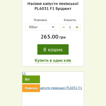
Насіння капусти пекінської
PL6031 F1 Бріджит
Упаковка:
Кількість:
+
265.00
грн
В кошик
Купити в один клік
Хіт
Новинка