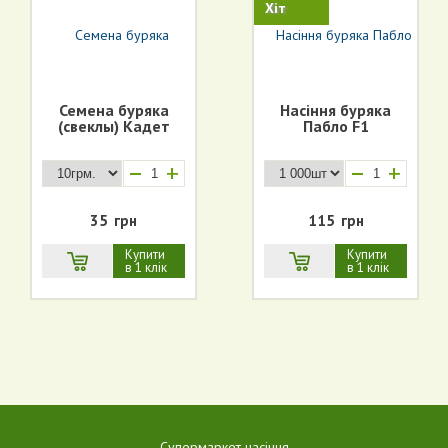
Хіт
Семена буряка
Насіння буряка
(свеклы) Кадет
Пабло F1
+
+
35
грн
115
грн
Купити
Купити
в 1 клік
в 1 клік
Супермаркет насіння