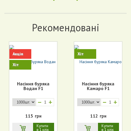
Рекомендовані
Акція
Хіт
Хіт
Насіння буряка
Насіння буряка
Водан F1
Камаро F1
+
+
115
грн
112
грн
Купити
Купити
в 1 клік
в 1 клік