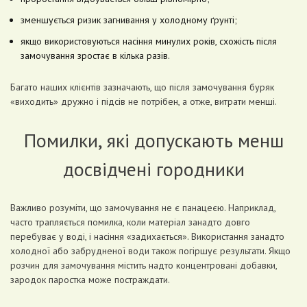
зменшується ризик загнивання у холодному ґрунті;
якщо використовуються насіння минулих років, схожість після
замочування зростає в кілька разів.
Багато наших клієнтів зазначають, що після замочування буряк
«виходить» дружно і підсів не потрібен, а отже, витрати менші.
Помилки, які допускають менш
досвідчені городники
Важливо розуміти, що замочування не є панацеєю. Наприклад,
часто трапляється помилка, коли матеріал занадто довго
перебуває у воді, і насіння «задихається». Використання занадто
холодної або забрудненої води також погіршує результати. Якщо
розчин для замочування містить надто концентровані добавки,
зародок паростка може постраждати.