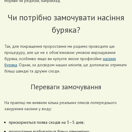
моркви чи редиски, наприклад.
Чи потрібно замочувати насіння
буряка?
Так, для покращення проростання ми радимо проводити цю
процедуру, але це не є обов’язковою умовою вирощування
буряка, особливо якщо ви купуєте якісне професійне
насіння
буряка
. Однак, за досвідом наших клієнтів, це допомагає отримати
більш швидкі та дружні сходи.
Переваги замочування
На практиці ми виявили кілька реальних плюсів попереднього
занурення насіння у воду:
прискорюється поява сходів на 3–5 днів;
проростання відбувається більш рівномірно;