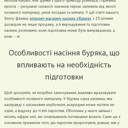
необов’язково. Але думки з цього приводу різняться, і причина
проста – результат схожості значною мірою залежить від якості
посівного матеріалу, умов посадки та клімату. У цій статті нашого
блогу фахівці
інтернет-магазину насіння «Жанна»
з 20-річним
досвідом не лише продажу, а й вирощування та підготовки
насіння, розповімо, коли підготовка може бути виправданою, а
коли – ні.
Особливості насіння буряка, що
впливають на необхідність
підготовки
Щоб зрозуміти, чи потрібно замочування, важливо враховувати
особливості посівного матеріалу. У буряка одна насінина, яка
насправді є насіннєвим клубочком, всередині може містити не
один, а відразу до п’яти паростків. Оболонка у нього щільна і
містить ефірні олії, які сповільнюють поглинання вологи. Саме це є
основною причиною того, що паростки проростають довше, ніж у