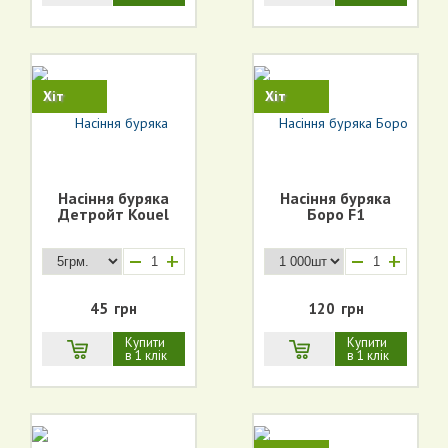
Хіт
Хіт
Насіння буряка
Насіння буряка
Детройт Kouel
Боро F1
+
+
45
грн
120
грн
Купити
Купити
в 1 клік
в 1 клік