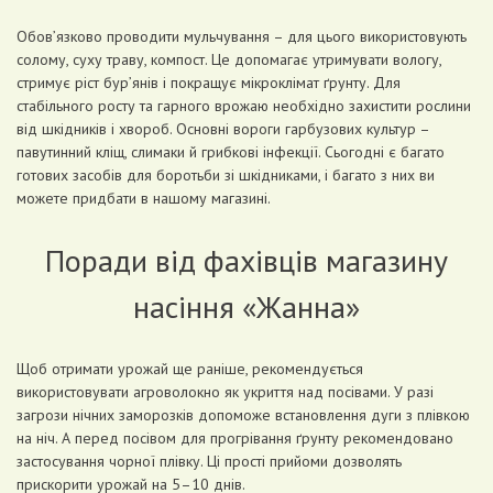
Обов’язково проводити мульчування – для цього використовують
солому, суху траву, компост. Це допомагає утримувати вологу,
стримує ріст бур’янів і покращує мікроклімат ґрунту. Для
стабільного росту та гарного врожаю необхідно захистити рослини
від шкідників і хвороб. Основні вороги гарбузових культур –
павутинний кліщ, слимаки й грибкові інфекції. Сьогодні є багато
готових засобів для боротьби зі шкідниками, і багато з них ви
можете придбати в нашому магазині.
Поради від фахівців магазину
насіння «Жанна»
Щоб отримати урожай ще раніше, рекомендується
використовувати агроволокно як укриття над посівами. У разі
загрози нічних заморозків допоможе встановлення дуги з плівкою
на ніч. А перед посівом для прогрівання ґрунту рекомендовано
застосування чорної плівку. Ці прості прийоми дозволять
прискорити урожай на 5–10 днів.