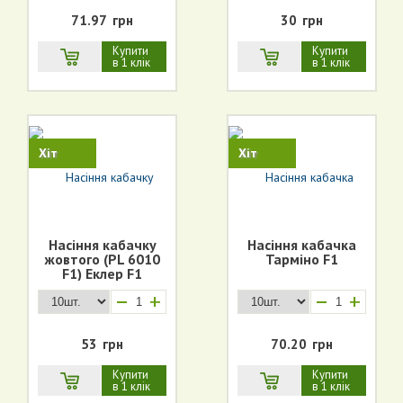
71.97
грн
30
грн
Купити
Купити
в 1 клік
в 1 клік
Хіт
Хіт
Насіння кабачку
Насіння кабачка
жовтого (PL 6010
Тарміно F1
F1) Еклер F1
+
+
53
грн
70.20
грн
Купити
Купити
в 1 клік
в 1 клік