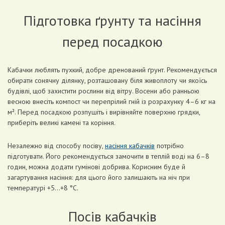
Підготовка ґрунту та насіння
перед посадкою
Кабачки люблять пухкий, добре дренований ґрунт. Рекомендується
обирати сонячну ділянку, розташовану біля живоплоту чи якоїсь
будівлі, щоб захистити рослини від вітру. Восени або ранньою
весною внесіть компост чи перепрілий гній із розрахунку 4–6 кг на
м². Перед посадкою розпушіть і вирівняйте поверхню грядки,
приберіть великі камені та коріння.
Незалежно від способу посіву,
насіння кабачків
потрібно
підготувати. Його рекомендується замочити в теплій воді на 6–8
годин, можна додати гумінові добрива. Корисним буде й
загартування насіння: для цього його залишають на ніч при
температурі +5…+8 °С.
Посів кабачків