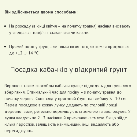
Він здійснюється двома способами:
На розсаду (в кінці квітня – на початку травня) насіння висівають
у спеціальні торф’яні стаканчики чи касети.
Прямий посів у ґрунт, але тільки після того, як земля прогріється
до +12…+14 °С.
Посадка кабачків у відкритий ґрунт
Вирощені таким способом кабачки краще підходять для тривалого
зберігання. Оптимальний час для посіву – з початку травня до
початку червня. Сіяти слід у прогрітий ґрунт на глибину 8–10 см.
Перед посадкою в кожну лунку додають по столовій ложці
деревної золи, ретельно перемішують із землею та зволожують. У
лунки кладуть по 2–3 насінини й присипають землею. Якщо зійде
кілька паростків, залишають найміцніший, інші видаляють або
пересаджують.