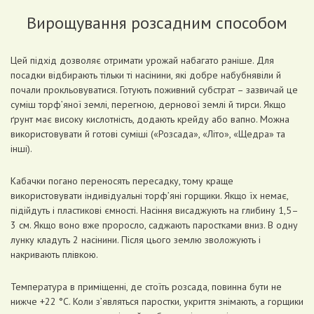
Вирощування розсадним способом
Цей підхід дозволяє отримати урожай набагато раніше. Для
посадки відбирають тільки ті насінини, які добре набубнявіли й
почали прокльовуватися. Готують поживний субстрат – зазвичай це
суміш торф’яної землі, перегною, дернової землі й тирси. Якщо
ґрунт має високу кислотність, додають крейду або вапно. Можна
використовувати й готові суміші («Розсада», «Літо», «Щедра» та
інші).
Кабачки погано переносять пересадку, тому краще
використовувати індивідуальні торф’яні горщики. Якщо їх немає,
підійдуть і пластикові ємності. Насіння висаджують на глибину 1,5–
3 см. Якщо воно вже проросло, саджають паростками вниз. В одну
лунку кладуть 2 насінини. Після цього землю зволожують і
накривають плівкою.
Температура в приміщенні, де стоїть розсада, повинна бути не
нижче +22 °С. Коли з’являться паростки, укриття знімають, а горщики