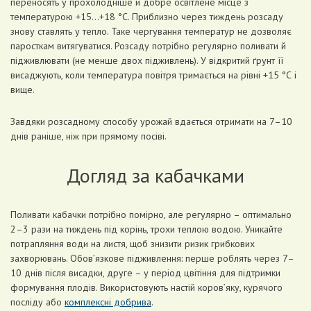
переносять у прохолодніше й добре освітлене місце з
температурою +15…+18 °С. Приблизно через тиждень розсаду
знову ставлять у тепло. Таке чергування температур не дозволяє
паросткам витягуватися. Розсаду потрібно регулярно поливати й
підживлювати (не менше двох підживлень). У відкритий ґрунт її
висаджують, коли температура повітря тримається на рівні +15 °С і
вище.
Завдяки розсадному способу урожай вдається отримати на 7–10
днів раніше, ніж при прямому посіві.
Догляд за кабачками
Поливати кабачки потрібно помірно, але регулярно – оптимально
2–3 рази на тиждень під корінь, трохи теплою водою. Уникайте
потрапляння води на листя, щоб знизити ризик грибкових
захворювань. Обов’язкове підживлення: перше роблять через 7–
10 днів після висадки, друге – у період цвітіння для підтримки
формування плодів. Використовують настій коров’яку, курячого
посліду або
комплексні добрива
.