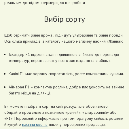
реальним досвідом фермерів, як це зробити
Вибір сорту
Щоб отримати ранні врожаї, підійдуть ультраранні та ранні гібриди.
Ось кілька прикладів із каталогу нашого магазину насіння «Жанна»:
Іскандер F1 відрізняється підвищеною стійкістю до перепадів
температур, перші зав’язі у нього життєздатні та стабільні.
Кавілі F1 має хорошу скоростиглість, росте компактними кущами.
Аймаран F1 – компактна рослина, добре плодоносить, не займає
багато місця на ділянці.
Ви можете підібрати сорт на свій розсуд, але обов’язково
обирайте продукцію з позначкою «ранній», «ультраранній» або
«F1». Перевіряйте інформацію про температурну стійкість рослини
й купуйте
насіння овочів
тільки у перевірених продавців.