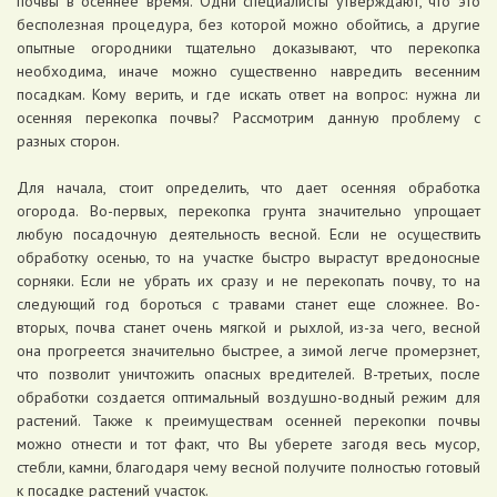
почвы в осеннее время. Одни специалисты утверждают, что это
бесполезная процедура, без которой можно обойтись, а другие
опытные огородники тщательно доказывают, что перекопка
необходима, иначе можно существенно навредить весенним
посадкам. Кому верить, и где искать ответ на вопрос: нужна ли
осенняя перекопка почвы? Рассмотрим данную проблему с
разных сторон.
Для начала, стоит определить, что дает осенняя обработка
огорода. Во-первых, перекопка грунта значительно упрощает
любую посадочную деятельность весной. Если не осуществить
обработку осенью, то на участке быстро вырастут вредоносные
сорняки. Если не убрать их сразу и не перекопать почву, то на
следующий год бороться с травами станет еще сложнее. Во-
вторых, почва станет очень мягкой и рыхлой, из-за чего, весной
она прогреется значительно быстрее, а зимой легче промерзнет,
что позволит уничтожить опасных вредителей. В-третьих, после
обработки создается оптимальный воздушно-водный режим для
растений. Также к преимуществам осенней перекопки почвы
можно отнести и тот факт, что Вы уберете загодя весь мусор,
стебли, камни, благодаря чему весной получите полностью готовый
к посадке растений участок.